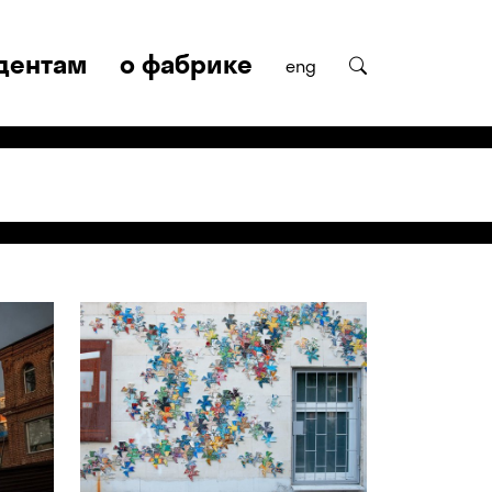
дентам
о фабрике
eng