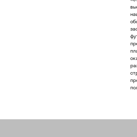
вы
на
об
за
фу
пр
пл
ок
ра
ст
пр
по