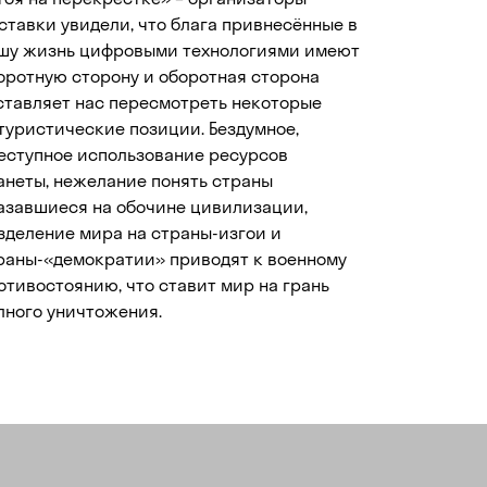
ставки увидели, что блага привнесённые в
шу жизнь цифровыми технологиями имеют
оротную сторону и оборотная сторона
ставляет нас пересмотреть некоторые
туристические позиции. Бездумное,
еступное использование ресурсов
анеты, нежелание понять страны
азавшиеся на обочине цивилизации,
зделение мира на страны-изгои и
раны-«демократии» приводят к военному
отивостоянию, что ставит мир на грань
лного уничтожения.