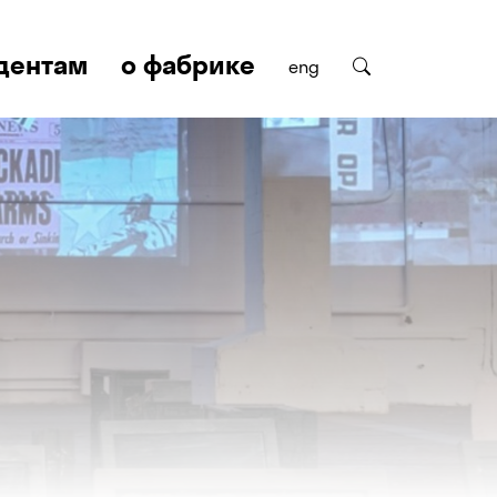
дентам
о фабрике
eng