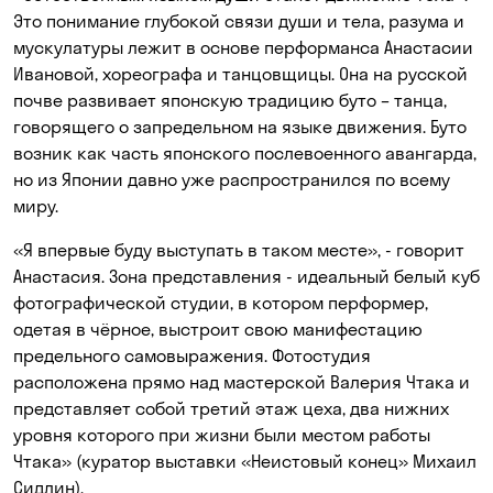
Это понимание глубокой связи души и тела, разума и
мускулатуры лежит в основе перформанса Анастасии
Ивановой, хореографа и танцовщицы. Она на русской
почве развивает японскую традицию буто – танца,
говорящего о запредельном на языке движения. Буто
возник как часть японского послевоенного авангарда,
но из Японии давно уже распространился по всему
миру.
«Я впервые буду выступать в таком месте», - говорит
Анастасия. Зона представления - идеальный белый куб
фотографической студии, в котором перформер,
одетая в чёрное, выстроит свою манифестацию
предельного самовыражения. Фотостудия
расположена прямо над мастерской Валерия Чтака и
представляет собой третий этаж цеха, два нижних
уровня которого при жизни были местом работы
Чтака» (куратор выставки «Неистовый конец» Михаил
Сидлин).