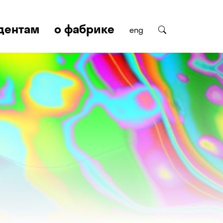
дентам
о фабрике
eng