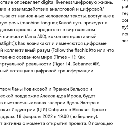
тствие определяет digital liveness/цифровую жизнь.
ра
ечение и взаимодействие аналоговой и цифровой/
те
тывают написанные человеком тексты, доступные в
со
ую речь (machine tongue); Какой путь проходят в
пу
идеоматериалы и предстают в виртуальном
ис
 личности (Anna ADC); каков интерактивный
за
ostlight)); Как возникают и изменяются цифровые
оллективный разум (Follow the fisch!); Кто или что
венно созданном мире (Times – 1); Как
уальной реальности (Tiger 14, Gebanne: AIR,
ессивный потенциал цифровой трансформации
).
торством Ланы Новиковой и Франки Вальсэр и
еской поддержке Александра Мроса, будет
в выставочных залах галереи Эдель Экстра в
ских Индустрий (ЦТИ) Фабрика в Москве. Проект
дках: 18 февраля 2022 в 19:00 (по Берлину).
ет активна с момента открытия проекта. С помощью