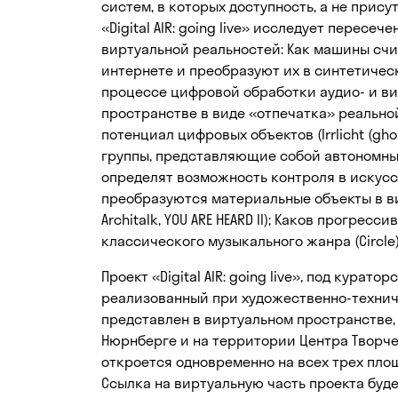
систем, в которых доступность, а не прису
«Digital AIR: going live» исследует перес
виртуальной реальностей: Как машины счи
интернете и преобразуют их в синтетическ
процессе цифровой обработки аудио- и в
пространстве в виде «отпечатка» реальной
потенциал цифровых объектов (Irrlicht (gh
группы, представляющие собой автономный к
определят возможность контроля в искусст
преобразуются материальные объекты в вирт
Architalk, YOU ARE HEARD II); Каков прогр
классического музыкального жанра (Circle
Проект «Digital AIR: going live», под кура
реализованный при художественно-технич
представлен в виртуальном пространстве, 
Нюрнберге и на территории Центра Творче
откроется одновременно на всех трех площа
Ссылка на виртуальную часть проекта буд