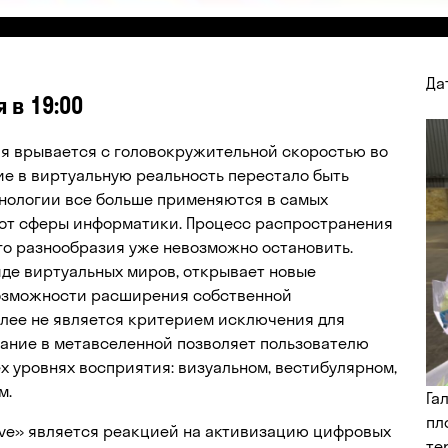
Да
 в 19:00
ия врывается с головокружительной скоростью во
е в виртуальную реальность перестало быть
хнологии все больше применяются в самых
х от сферы информатики. Процесс распространения
го разнообразия уже невозможно остановить.
виде виртуальных миров, открывает новые
возможности расширения собственной
олее не является критерием исключения для
вание в метавселенной позволяет пользователю
 уровнях восприятия: визуальном, вестибулярном,
м.
Га
пл
 live» является реакцией на активизацию цифровых
те