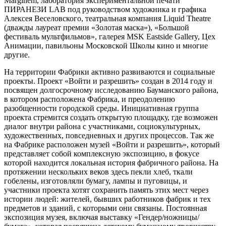
Marginem, лаборатория экспериментальной печати
ПИРАНЕЗИ LAB под руководством художника и графика
Алексея Веселовского, театральная компания Liquid Theatre
(дважды лауреат премии «Золотая маска»), «Большой
фестиваль мультфильмов», галерея MSK Eastside Gallery, Цех
Анимации, павильоны Московской Школы кино и многие
другие.
На территории Фабрики активно развиваются и социальные
проекты. Проект «Войти и разрешить» создан в 2014 году и
посвящен долгосрочному исследованию Бауманского района,
в котором расположена Фабрика, и преодолению
разобщенности городской среды. Инициативная группа
проекта стремится создать открытую площадку, где возможен
диалог внутри района с участниками, социокультурных,
художественных, повседневных и других процессов. Так же
на Фабрике расположен музей «Войти и разрешить», который
представляет собой комплексную экспозицию, в фокусе
которой находится локальная история фабричного района. На
протяжении нескольких веков здесь пекли хлеб, ткали
гобелены, изготовляли бумагу, лампы и пуговицы, и
участники проекта хотят сохранить память этих мест через
истории людей: жителей, бывших работников фабрик и тех
предметов и зданий, с которыми они связаны. Постоянная
экспозиция музея, включая выставку «Гендер/ножницы/