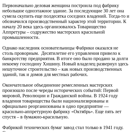
Первоначально деловая женщина построила под фабрику
небольшое одноэтажное здание. За последующие 30 лет она
сумела скупить еще полдесятка соседних владений. Тогда-то и
обозначился производственный характер этой территории. К
началу 20 века здесь организовалось Товарищество
Аппретуры – содружество мастерских красильной
промышленности.
Однако наследник основательницы Фабрики оказался не
столь проворным. Десятилетие его управления привело к
банкротству предприятия. В итоге оно было продано за долги
некоему господину Хишину. Новый владелец развернул здесь
нешуточное строительство – как новых производственных
зданий, так и домов для местных рабочих.
Окончательное объединение ремесленных мастерских
произошло после череды исторических событий: Первой
мировой, Революции и Гражданской войны. В 1924 году
владения товарищества были национализированы и
официально реорганизованы в одно предприятие —
красильно-аппретурную фабрику «Октябрь». Еще пять лет
спустя – в бумажно-красильную.
Фабрикой технических бумаг завод стал только в 1941 году.