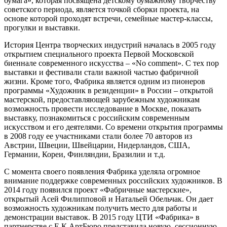
бумага», которая посвящена детскому бумажному творчеству
советского периода, является точкой сборки проекта, на
основе которой проходят встречи, семейные мастер-классы,
прогулки и выставки.
История Центра творческих индустрий началась в 2005 году
открытием специального проекта Первой Московской
биеннале современного искусства – «No comment». С тех пор
выставки и фестивали стали важной частью фабричной
жизни. Кроме того, Фабрика является одним из пионеров
программы «Художник в резиденции» в России – открытой
мастерской, предоставляющей зарубежным художникам
возможность провести исследование в Москве, показать
выставку, познакомиться с российским современным
искусством и его деятелями. Со времени открытия программы
в 2008 году ее участниками стали более 70 авторов из
Австрии, Швеции, Швейцарии, Нидерландов, США,
Германии, Кореи, Финляндии, Бразилии и т.д.
С момента своего появления Фабрика уделяла огромное
внимание поддержке современных российских художников. В
2014 году появился проект «Фабричные мастерские»,
открытый Асей Филипповой и Натальей Обельчак. Он дает
возможность художникам получить место для работы и
демонстрации выставок. В 2015 году ЦТИ «Фабрика» в
партнерстве с Е.К.АртБюро представила новую, сессионную