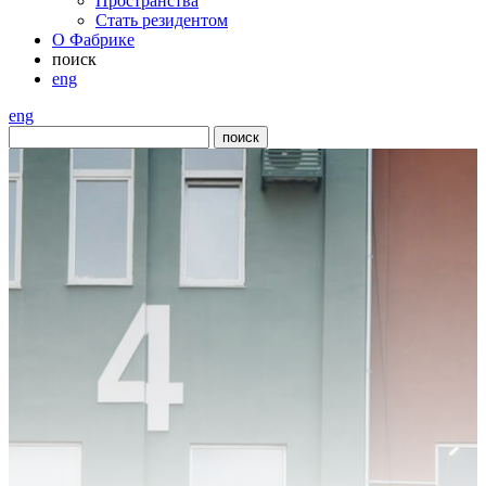
Пространства
Стать резидентом
О Фабрике
поиск
eng
eng
поиск